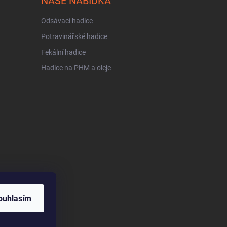
NAŠE NABÍDKA
Odsávací hadice
Potravinářské hadice
Fekální hadice
Hadice na PHM a oleje
ouhlasím