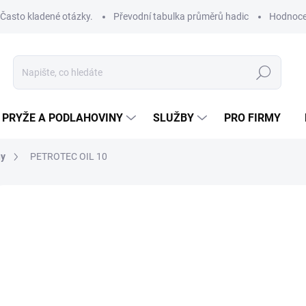
Často kladené otázky.
Převodní tabulka průměrů hadic
Hodnoce
Hledat
PRYŽE A PODLAHOVINY
SLUŽBY
PRO FIRMY
ny
PETROTEC OIL 10
ROBCE:
TGT
od
od
24
Měrná
ZVOL
cena:
VNIT