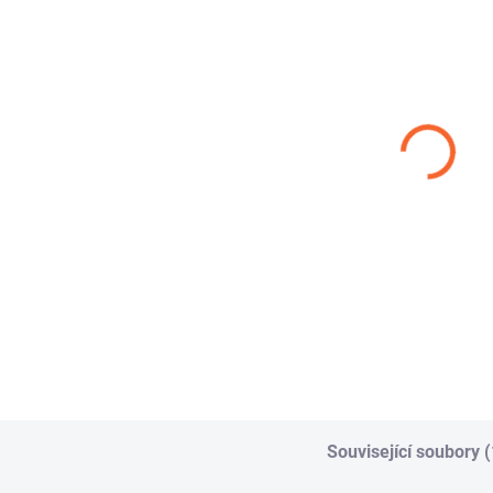
ROBUSTNÍ
ROBUSTNÍ
SU
SPONA W1
SPONA W2
W
14,04 Kč
22,39 Kč
od
od
od
Detail
Detail
ROBUSTNÍ SPONA
ROBUTNÍ SPONA W2
Čel
W1 – spona s čelistí
– spona s čelistí je
spo
je robustní hadicová
profesionální
pev
spona určená pro
hadicová spona
urč
náročné...
určená pro...
pryž
Související soubory (