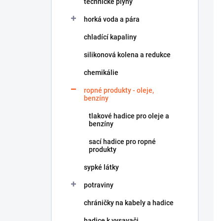
technické plyny
í
p
horká voda a pára
a
n
chladící kapaliny
e
silikonová kolena a redukce
l
chemikálie
ropné produkty - oleje,
benzíny
tlakové hadice pro oleje a
benzíny
sací hadice pro ropné
produkty
sypké látky
potraviny
chráničky na kabely a hadice
hadice k vysavači