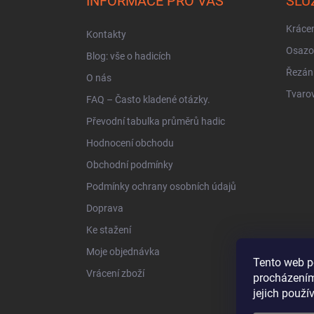
INFORMACE PRO VÁS
SLU
t
í
Krácen
Kontakty
Osazo
Blog: vše o hadicích
Řezán
O nás
Tvarov
FAQ – Často kladené otázky.
Převodní tabulka průměrů hadic
Hodnocení obchodu
Obchodní podmínky
Podmínky ochrany osobních údajů
Doprava
Ke stažení
Moje objednávka
Tento web p
Vrácení zboží
procházením
jejich použí