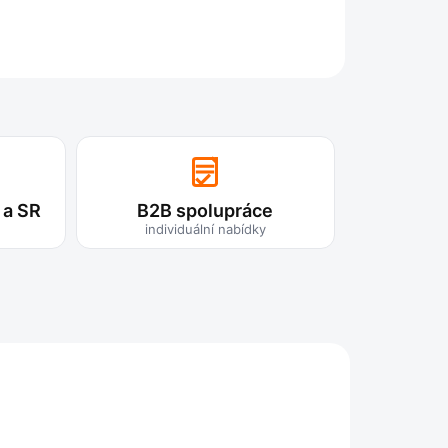
ZEPTAT SE
 a SR
B2B spolupráce
individuální nabídky
TIP