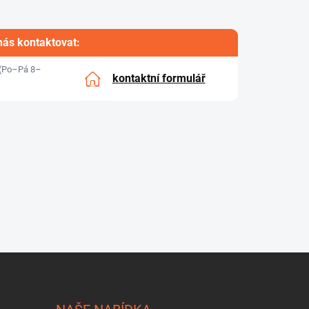
nás kontaktovat:
(Po–Pá 8–
kontaktní formulář