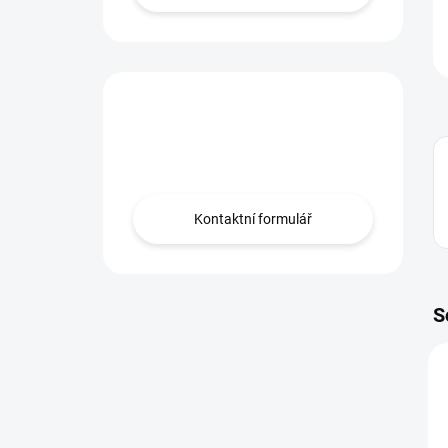
Máte otázku?
Obraťte se na nás.
Kontaktní formulář
S