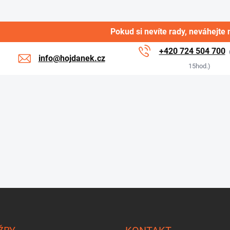
Pokud si nevíte rady, neváhejte 
+420 724 504 700
info@hojdanek.cz
15hod.)