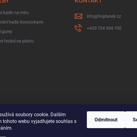
ŽBY
KONTAKT
í hadic na míru
info
@
hojdanek.cz
vání hadic koncovkami
+420 724 504 700
í gumy
é řezání na plotru
oužívá soubory cookie. Dalším
Odmítnout
S
 tohoto webu vyjadřujete souhlas s
váním.