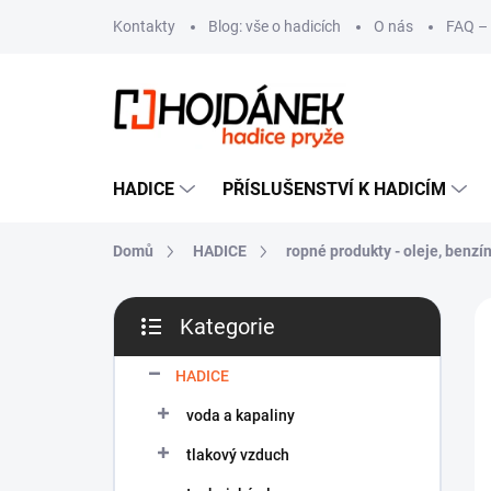
Přejít
Kontakty
Blog: vše o hadicích
O nás
FAQ – 
na
obsah
HADICE
PŘÍSLUŠENSTVÍ K HADICÍM
Domů
HADICE
ropné produkty - oleje, benzí
P
VÝ
Kategorie
o
Přeskočit
s
kategorie
t
HADICE
r
voda a kapaliny
a
n
tlakový vzduch
n