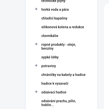
n
technické plyny
í
í
V
p
horká voda a pára
p
ý
a
r
p
n
chladící kapaliny
o
i
e
d
s
silikonová kolena a redukce
l
u
p
chemikálie
k
r
t
o
ropné produkty - oleje,
ů
d
benzíny
u
sypké látky
k
t
potraviny
ů
chráničky na kabely a hadice
hadice k vysavači
odsávací hadice
odsávání prachu, pilin,
hoblin...