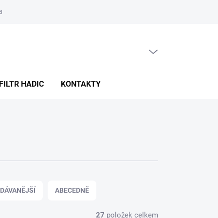
ní obchodu
Obchodní podmínky
Podmínky ochrany osobních ú
PRÁZDNÝ KOŠÍK
NÁKUPNÍ
KOŠÍK
FILTR HADIC
KONTAKTY
DÁVANĚJŠÍ
ABECEDNĚ
27
položek celkem