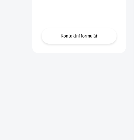
Máte otázku?
Obraťte se na nás.
Kontaktní formulář