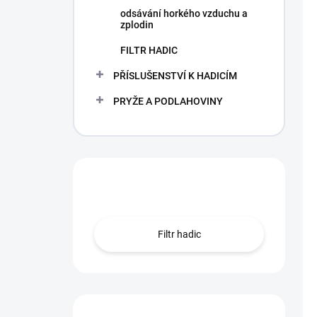
odsávání horkého vzduchu a
zplodin
FILTR HADIC
PŘÍSLUŠENSTVÍ K HADICÍM
PRYŽE A PODLAHOVINY
Hledáte hadici?
Filtr hadic