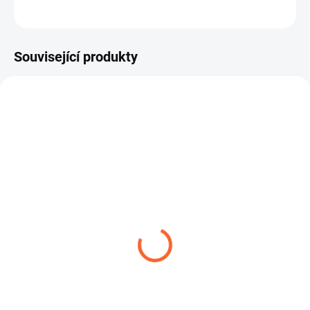
ZEPTAT SE
Související produkty
ŠROUBENÍ FEKÁLNÍ DN
RYCHLOUZÁVĚR DN 110
110
S PÁKOU
29,04 Kč
1 612,93 Kč
od
Detail
Detail
Fekální šroubení 110 včetně
Rychlouzávěr – trn 100 a 110