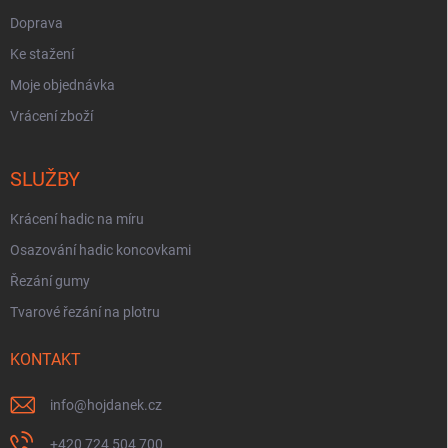
Doprava
Ke stažení
Moje objednávka
Vrácení zboží
SLUŽBY
Krácení hadic na míru
Osazování hadic koncovkami
Řezání gumy
Tvarové řezání na plotru
KONTAKT
info
@
hojdanek.cz
+420 724 504 700