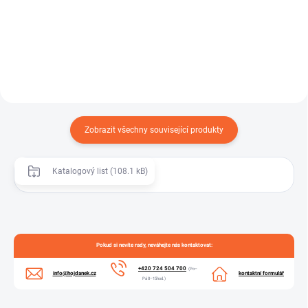
převlečné matky je kompletní
mm s čepy je ocelová fekální
řešení pro spojování savic...
spojka určená pro tlakové i...
Zobrazit všechny související produkty
Katalogový list (108.1 kB)
Pokud si nevíte rady, neváhejte nás kontaktovat:
+420 724 504 700
(Po–
info@hojdanek.cz
kontaktní formulář
Pá 8–15hod.)