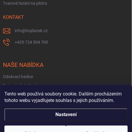
Tvarové řezání na plotru
KONTAKT
info
@
hojdanek.cz
+420 724 504 700
NAŠE NABÍDKA
Odsávací hadice
Potravinářské hadice
Tento web používá soubory cookie. Dalším procházením
Fekální hadice
tohoto webu vyjadřujete souhlas s jejich používáním.
Hadice na PHM a oleje
Nastavení
Copyright 2026
HOJDÁNEK HADICE PRYŽE
. Všechna práva vyhrazena.