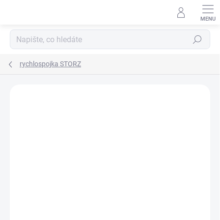
Přejít
na
obsah
Hledat
rychlospojka STORZ