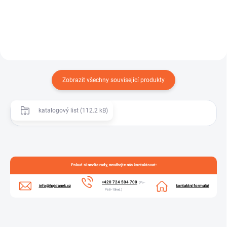
s výstelkou z UPE (Ultra...
Zobrazit všechny související produkty
katalogový list (112.2 kB)
Pokud si nevíte rady, neváhejte nás kontaktovat:
+420 724 504 700
(Po–
info@hojdanek.cz
kontaktní formulář
Pá 8–15hod.)