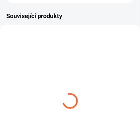
Související produkty
CHEMITEC UHMWPE
TANKER VK MS
10/SPL
355,74 Kč
od
965,94 Kč
od
Detail
Detail
TANKER VK MS je adaptér s
vnitřním G závitem určený pro
CHEMITEC UHMWPE 10/SPL je
univerzální rychlospojkový...
víceúčelová tlaková a sací hadice