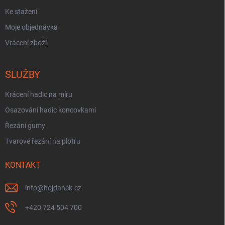
Ke stažení
Moje objednávka
Vrácení zboží
SLUŽBY
Krácení hadic na míru
Osazování hadic koncovkami
Řezání gumy
Tvarové řezání na plotru
KONTAKT
info
@
hojdanek.cz
+420 724 504 700