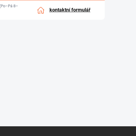
(Po–Pá 8–
kontaktní formulář