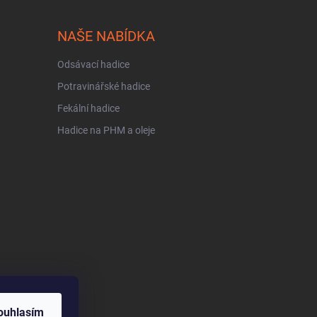
NAŠE NABÍDKA
Odsávací hadice
Potravinářské hadice
Fekální hadice
Hadice na PHM a oleje
ouhlasím