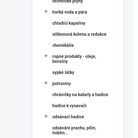
technické plyny
í
p
horká voda a pára
a
n
chladící kapaliny
e
silikonová kolena a redukce
l
chemikálie
ropné produkty - oleje,
benzíny
sypké látky
potraviny
chráničky na kabely a hadice
hadice k vysavači
odsávací hadice
odsávání prachu, pilin,
hoblin...