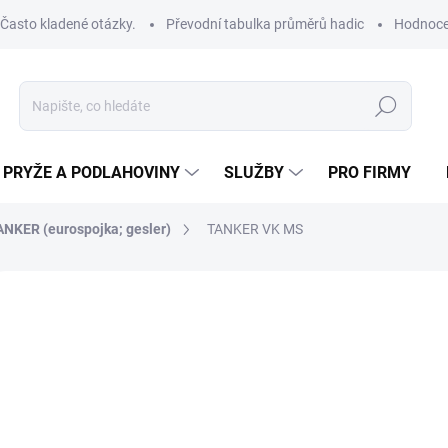
Často kladené otázky.
Převodní tabulka průměrů hadic
Hodnoce
Hledat
PRYŽE A PODLAHOVINY
SLUŽBY
PRO FIRMY
ANKER (eurospojka; gesler)
TANKER VK MS
od
od
29
Měrná
ZVOL
cena:
ZÁVIT