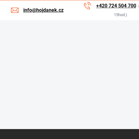
+420 724 504 700
info@hojdanek.cz
15hod.)