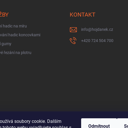
ŽBY
KONTAKT
í hadic na míru
info
@
hojdanek.cz
vání hadic koncovkami
+420 724 504 700
í gumy
é řezání na plotru
oužívá soubory cookie. Dalším
Odmítnout
S
 tohoto webu vyjadřujete souhlas s