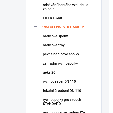
odsávání horkého vzduchu a
zplodin
FILTR HADIC
PŘÍSLUŠENSTVÍ K HADICÍM
hadicové spony
hadicové trny
pevné hadicové spojky
zahradní rychlospojky
geka 20
rychlouzávěr DN 110
fekální šroubení DN 110
rychlospojky pro vzduch
STANDARD
rychlospojkový systém ITAL