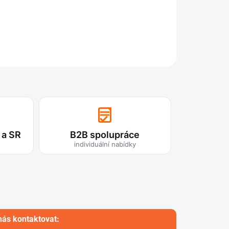
ZEPTAT SE
 a SR
B2B spolupráce
individuální nabídky
nás kontaktovat: