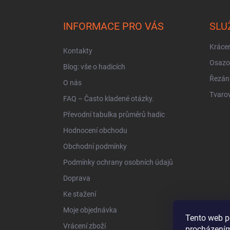
á
p
a
INFORMACE PRO VÁS
SLU
t
í
Krácen
Kontakty
Osazo
Blog: vše o hadicích
Řezán
O nás
Tvarov
FAQ – Často kladené otázky.
Převodní tabulka průměrů hadic
Hodnocení obchodu
Obchodní podmínky
Podmínky ochrany osobních údajů
Doprava
Ke stažení
Moje objednávka
Tento web p
Vrácení zboží
procházením