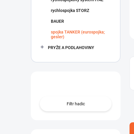
rychlospojka STORZ
BAUER
spojka TANKER (eurospojka;
gesler)
PRYŽE A PODLAHOVINY
Hledáte hadici?
Filtr hadic