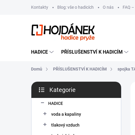
Přejít
Kontakty
Blog: vše o hadicích
O nás
FAQ – 
na
obsah
HADICE
PŘÍSLUŠENSTVÍ K HADICÍM
Domů
PŘÍSLUŠENSTVÍ K HADICÍM
spojka T
P
Kategorie
o
Přeskočit
s
kategorie
t
HADICE
r
voda a kapaliny
a
n
tlakový vzduch
n