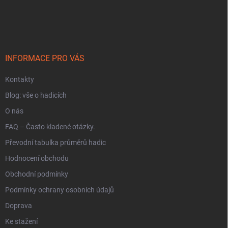
Z
á
p
a
t
í
INFORMACE PRO VÁS
Kontakty
Blog: vše o hadicích
O nás
FAQ – Často kladené otázky.
Převodní tabulka průměrů hadic
Hodnocení obchodu
Obchodní podmínky
Podmínky ochrany osobních údajů
Doprava
Ke stažení