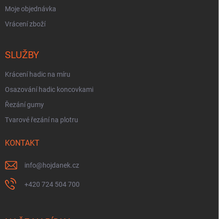
Moje objednávka
Vrácení zboží
SLUŽBY
Krácení hadic na míru
Osazování hadic koncovkami
Řezání gumy
Tvarové řezání na plotru
KONTAKT
info
@
hojdanek.cz
+420 724 504 700