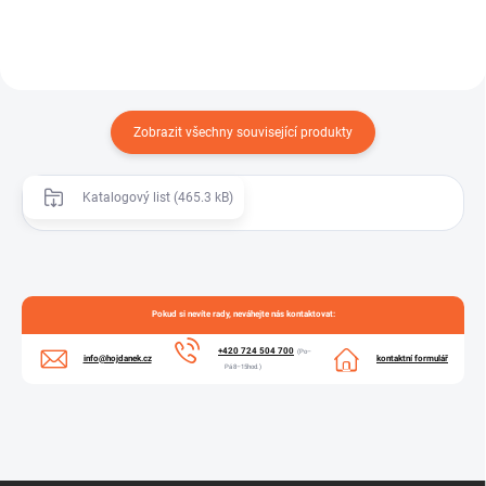
Zobrazit všechny související produkty
Katalogový list (465.3 kB)
Pokud si nevíte rady, neváhejte nás kontaktovat:
+420 724 504 700
(Po–
info@hojdanek.cz
kontaktní formulář
Pá 8–15hod.)