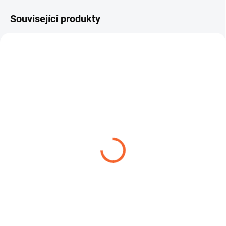
Související produkty
ROBUSTNÍ SPONA W1
ROBUSTNÍ SPONA W2
14,04 Kč
22,39 Kč
od
od
Detail
Detail
ROBUSTNÍ SPONA W1 – spona s
ROBUTNÍ SPONA W2 – spona s
čelistí je robustní hadicová spona
čelistí je profesionální hadicová
určená pro náročné...
spona určená pro...