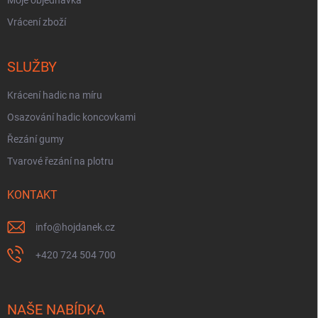
Vrácení zboží
SLUŽBY
Krácení hadic na míru
Osazování hadic koncovkami
Řezání gumy
Tvarové řezání na plotru
KONTAKT
info
@
hojdanek.cz
+420 724 504 700
NAŠE NABÍDKA