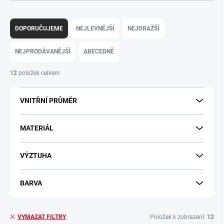
Ř
a
DOPORUČUJEME
NEJLEVNĚJŠÍ
NEJDRAŽŠÍ
z
e
NEJPRODÁVANĚJŠÍ
ABECEDNĚ
n
í
12
položek celkem
p
r
VNITŘNÍ PRŮMĚR
o
d
u
MATERIÁL
k
t
VÝZTUHA
ů
BARVA
Položek k zobrazení:
12
VYMAZAT FILTRY