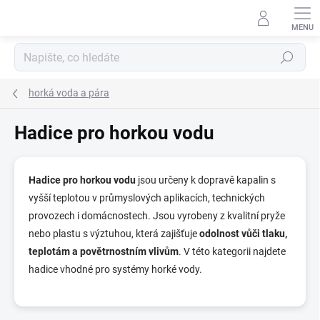
Přejít
na
obsah
Hledat
horká voda a pára
Hadice pro horkou vodu
Hadice pro horkou vodu
jsou určeny k dopravě kapalin s
vyšší teplotou v průmyslových aplikacích, technických
provozech i domácnostech. Jsou vyrobeny z kvalitní pryže
nebo plastu s výztuhou, která zajišťuje
odolnost vůči tlaku,
teplotám a povětrnostním vlivům
. V této kategorii najdete
hadice vhodné pro systémy horké vody.