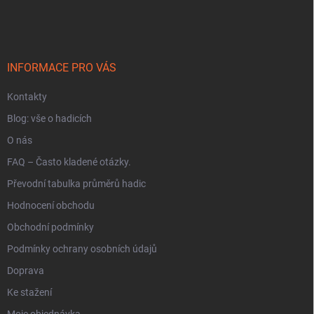
y
á
v
p
ý
a
p
t
i
í
INFORMACE PRO VÁS
s
u
Kontakty
Blog: vše o hadicích
O nás
FAQ – Často kladené otázky.
Převodní tabulka průměrů hadic
Hodnocení obchodu
Obchodní podmínky
Podmínky ochrany osobních údajů
Doprava
Ke stažení
Moje objednávka