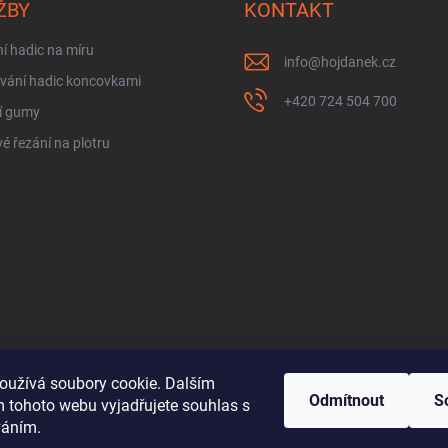
ŽBY
KONTAKT
í hadic na míru
info
@
hojdanek.cz
vání hadic koncovkami
+420 724 504 700
í gumy
é řezání na plotru
oužívá soubory cookie. Dalším
Odmítnout
S
 tohoto webu vyjadřujete souhlas s
váním.