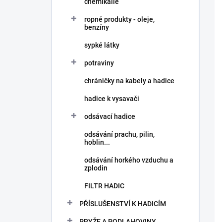
chemikálie
ropné produkty - oleje,
benzíny
sypké látky
potraviny
chráničky na kabely a hadice
hadice k vysavači
odsávací hadice
odsávání prachu, pilin,
hoblin...
odsávání horkého vzduchu a
zplodin
FILTR HADIC
PŘÍSLUŠENSTVÍ K HADICÍM
PRYŽE A PODLAHOVINY