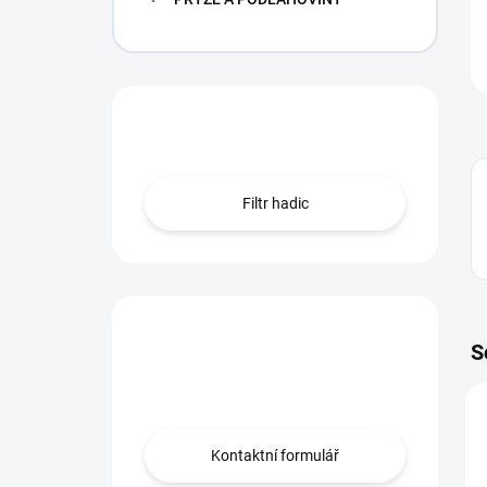
Hledáte hadici?
Filtr hadic
Máte otázku?
S
Obraťte se na nás.
Kontaktní formulář