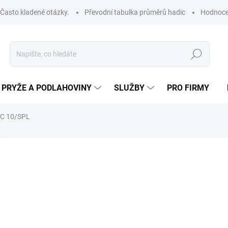
Často kladené otázky.
Převodní tabulka průměrů hadic
Hodnoce
Hledat
PRYŽE A PODLAHOVINY
SLUŽBY
PRO FIRMY
C 10/SPL
ROBCE:
TGT
od
od
33
Měrná
ZVOL
cena:
VNIT