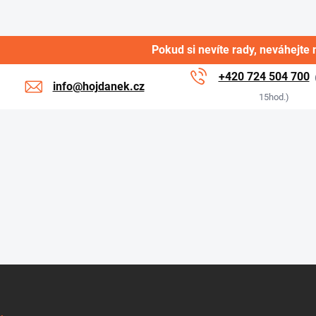
Pokud si nevíte rady, neváhejte 
+420 724 504 700
info@hojdanek.cz
15hod.)