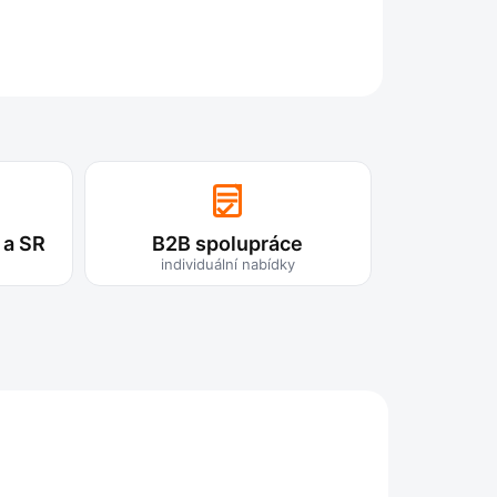
ZEPTAT SE
 a SR
B2B spolupráce
individuální nabídky