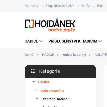
Přejít
Kontakty
Blog: vše o hadicích
O nás
FAQ – 
na
obsah
HADICE
PŘÍSLUŠENSTVÍ K HADICÍM
Domů
HADICE
voda a kapaliny
AQUATE
P
VÝ
Kategorie
o
Přeskočit
s
kategorie
t
HADICE
r
voda a kapaliny
a
n
zahradní hadice
n