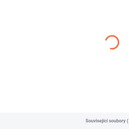
ŠROUBENÍ
RYCHLOUZÁVĚR
ST
FEKÁLNÍ DN 110
DN 110 S PÁKOU
SA
29,04 Kč
1 612,93 Kč
od
od
Detail
Detail
Fekální šroubení 110
Rychlouzávěr – trn
STO
včetně převlečné
100 a 110 mm s čepy
SAV
matky je kompletní
je ocelová fekální
trn 
řešení pro spojování
spojka určená pro
jak
savic...
tlakové i...
přip
Související soubory (