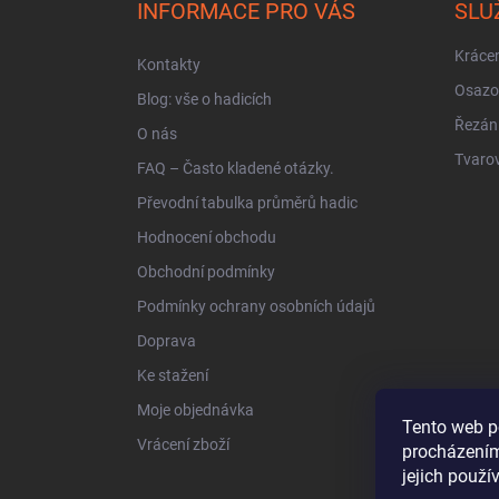
a
INFORMACE PRO VÁS
SLU
t
í
Krácen
Kontakty
Osazo
Blog: vše o hadicích
Řezán
O nás
Tvarov
FAQ – Často kladené otázky.
Převodní tabulka průměrů hadic
Hodnocení obchodu
Obchodní podmínky
Podmínky ochrany osobních údajů
Doprava
Ke stažení
Moje objednávka
Tento web p
Vrácení zboží
procházením
jejich použí