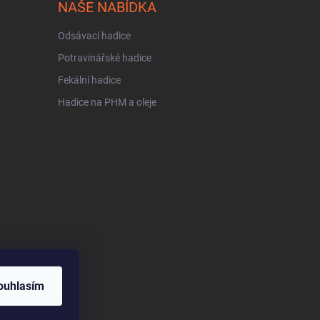
NAŠE NABÍDKA
Odsávací hadice
Potravinářské hadice
Fekální hadice
Hadice na PHM a oleje
ouhlasím