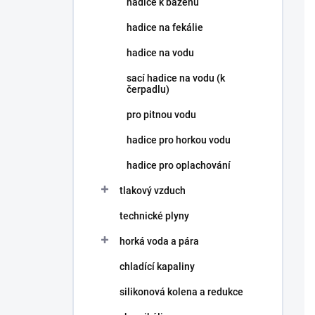
hadice k bazénu
í
p
hadice na fekálie
a
n
hadice na vodu
e
sací hadice na vodu (k
l
čerpadlu)
pro pitnou vodu
hadice pro horkou vodu
hadice pro oplachování
tlakový vzduch
technické plyny
horká voda a pára
chladící kapaliny
silikonová kolena a redukce