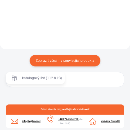
ROBUSTNÍ SPONA W1 – spona s
ROBUTNÍ SPONA W2 – spona s
čelistí je robustní hadicová spona
čelistí je profesionální hadicová
určená pro náročné...
spona určená pro...
Zobrazit všechny související produkty
katalogový list (112.8 kB)
Pokud si nevíte rady, neváhejte nás kontaktovat:
+420 724 504 700
(Po–
info@hojdanek.cz
kontaktní formulář
Pá 8–15hod.)