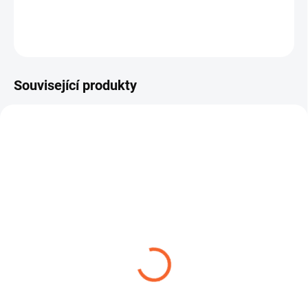
ZEPTAT SE
Související produkty
ROBUSTNÍ SPONA W1
ROBUSTNÍ SPONA W2
14,04 Kč
22,39 Kč
od
od
Detail
Detail