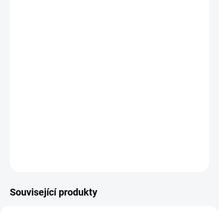
Silikon má proti ostatním pryžím v mnoha směrech výrazné
přednosti: Vysoká flexibilita při nízkých teplotách při
zachování všech vlastností elasticity, výborná odolnost
vysokým teplotám, chemikáliím. Odolnost: proti stárnutí,
povětrnostním vlivům, UV záření, ozónu, radioaktivita,
rentgeny, netoxické, nealergenní.
Bílý kruhový profil ze silikonu 60°shore
ZEPTAT SE
Související produkty