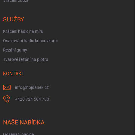
Vrácení zboží
SLUŽBY
Krácení hadic na míru
Osazování hadic koncovkami
Řezání gumy
Tvarové řezání na plotru
KONTAKT
info
@
hojdanek.cz
+420 724 504 700
NAŠE NABÍDKA
Odsávací hadice