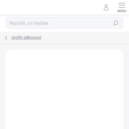
Přejít
na
obsah
Hledat
profily silikonové