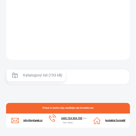
m
−
+
Přidat do košíku
Bílý obdelníkový profil ze silikonu 60°shore
ZEPTAT SE
Katalogový list (193 kB)
Pokud si nevíte rady, neváhejte nás kontaktovat:
+420 724 504 700
(Po–
info@hojdanek.cz
kontaktní formulář
Pá 8–15hod.)