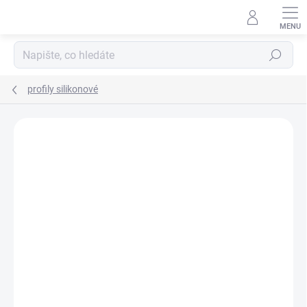
Přejít
na
obsah
Hledat
profily silikonové