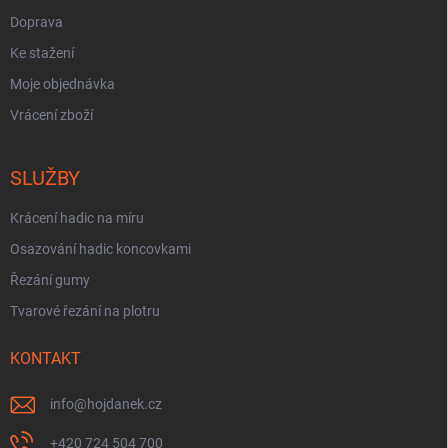
Doprava
Ke stažení
Moje objednávka
Vrácení zboží
SLUŽBY
Krácení hadic na míru
Osazování hadic koncovkami
Řezání gumy
Tvarové řezání na plotru
KONTAKT
info
@
hojdanek.cz
+420 724 504 700