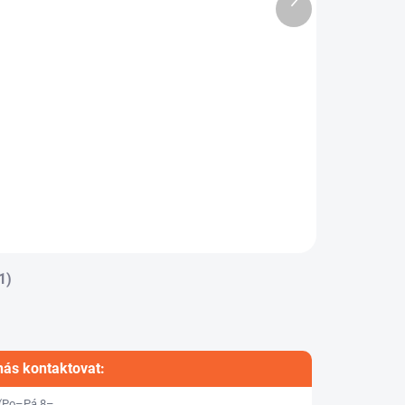
produkt
ČTVERCOVÝ
126,69 Kč
121,73 Kč
od
Detail
Detail
ý čtvercový
Bílý expandovaný
konový profil o
(měkčený) čtvercový
dosti 60° Shore A
profil ze silikonu
vyroben z
15°shore
eriálu VMQ –...
1)
nás kontaktovat:
(Po–Pá 8–