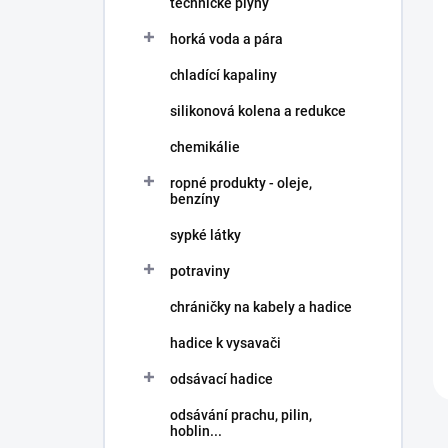
technické plyny
í
p
horká voda a pára
a
n
chladící kapaliny
e
silikonová kolena a redukce
l
chemikálie
ropné produkty - oleje,
benzíny
sypké látky
potraviny
chráničky na kabely a hadice
hadice k vysavači
odsávací hadice
odsávání prachu, pilin,
hoblin...