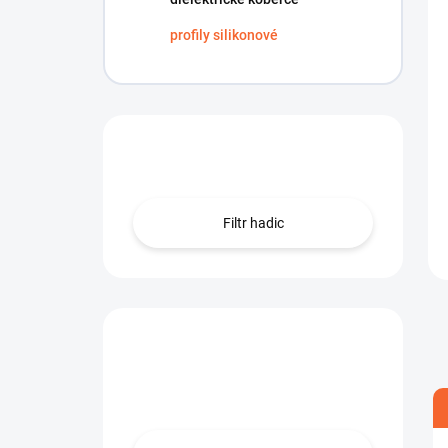
profily silikonové
Hledáte hadici?
Filtr hadic
Máte otázku?
Obraťte se na nás.