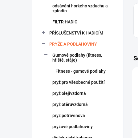
odsávání horkého vzduchu a
zplodin
FILTR HADIC
PŘÍSLUŠENSTVÍ K HADICÍM
PRYŽE A PODLAHOVINY
Gumové podlahy (fitness,
S
hřiště, stáje)
Fitness - gumové podlahy
pryž pro všeobecné použití
pryž olejivzdorná
pryž otěruvzdorná
pryž potravinová
pryžové podlahoviny
dielektrické koberce