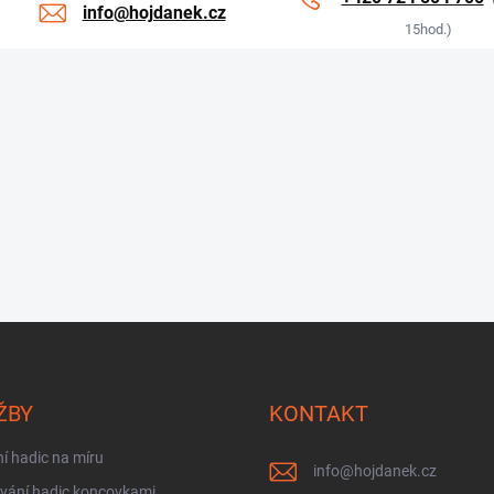
info@hojdanek.cz
15hod.)
ŽBY
KONTAKT
í hadic na míru
info
@
hojdanek.cz
vání hadic koncovkami