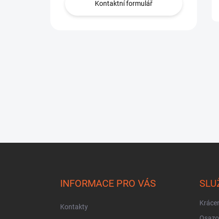
Kontaktní formulář
Z
á
p
a
INFORMACE PRO VÁS
SLU
t
í
Krácen
Kontakty
Osazo