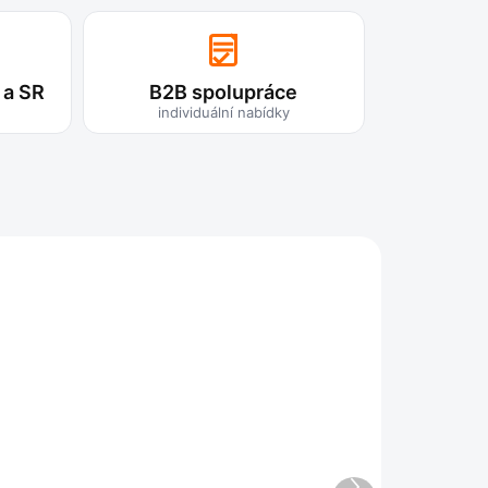
 a SR
B2B spolupráce
individuální nabídky
OFIL
PROFIL
LIKONOVÝ
SILIKONOVÝ
VERCOVÝ
EXPANDOVANÝ
Další