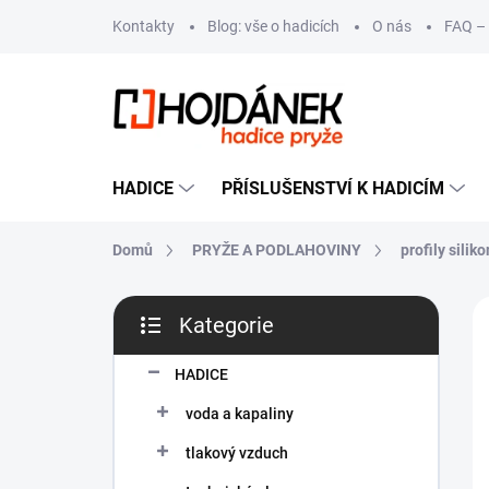
Přejít
Kontakty
Blog: vše o hadicích
O nás
FAQ – 
na
obsah
HADICE
PŘÍSLUŠENSTVÍ K HADICÍM
Domů
PRYŽE A PODLAHOVINY
profily silik
P
Kategorie
o
Přeskočit
s
kategorie
t
HADICE
r
voda a kapaliny
a
n
tlakový vzduch
n