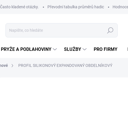
Často kladené otázky.
Převodní tabulka průměrů hadic
Hodnoce
Hledat
PRYŽE A PODLAHOVINY
SLUŽBY
PRO FIRMY
onové
PROFIL SILIKONOVÝ EXPANDOVANÝ OBDELNÍKOVÝ
od
od
97
Měrná
ZVOL
cena:
ROZM