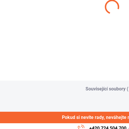
75,02 Kč
41,30 Kč
od
od
od
Detail
Detail
Bílý obdelníkový profil
Silikon má proti
Bíl
ze silikonu 60°shore
ostatním pryžím v
sili
mnoha směrech
tvr
výrazné přednosti:
je 
Vysoká flexibilita...
mat
Související soubory (
Pokud si nevíte rady, neváhejte 
+420 724 504 700