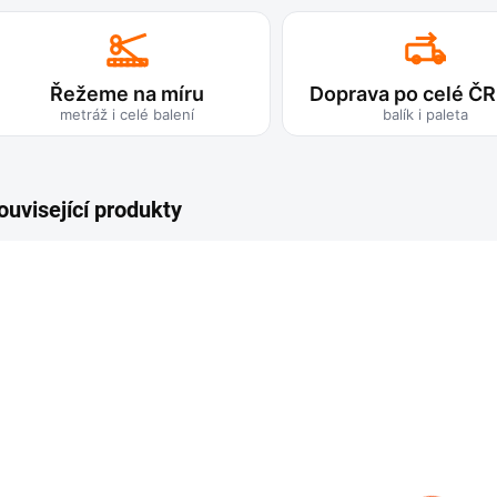
Řežeme na míru
Doprava po celé ČR
metráž i celé balení
balík i paleta
ouvisející produkty
PROFIL
PROFIL
PR
SILIKONOVÝ
SILIKONOVÝ
SI
OBDELNÍKOVÝ
KRUHOVÝ
ČT