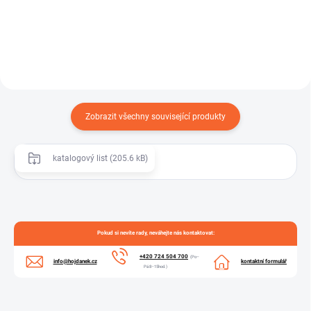
řešení pro spojování savic...
Zobrazit všechny související produkty
katalogový list (205.6 kB)
Pokud si nevíte rady, neváhejte nás kontaktovat:
+420 724 504 700
(Po–
info@hojdanek.cz
kontaktní formulář
Pá 8–15hod.)