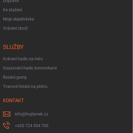
Doprava
Ke stažení
Moje objednávka
Vrácení zboží
SLUŽBY
Krácení hadic na míru
Osazování hadic koncovkami
Řezání gumy
Tvarové řezání na plotru
KONTAKT
info
@
hojdanek.cz
+420 724 504 700