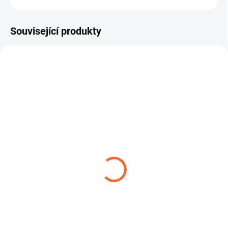
Související produkty
ROBUSTNÍ SPONA W1
ŠROUBENÍ FEKÁLNÍ DN
110
14,04 Kč
od
29,04 Kč
od
Detail
Detail
ROBUSTNÍ SPONA W1 – spona s
čelistí je robustní hadicová spona
Fekální šroubení 110 včetně
určená pro náročné...
převlečné matky je kompletní