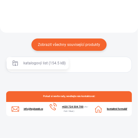
Zobrazit všechny související produkty
katalogový list (154.5 kB)
Pokud si nevíte rady, neváhejte nás kontaktovat:
+420 724 504 700
(Po–
info@hojdanek.cz
kontaktní formulář
Pá 8–15hod.)