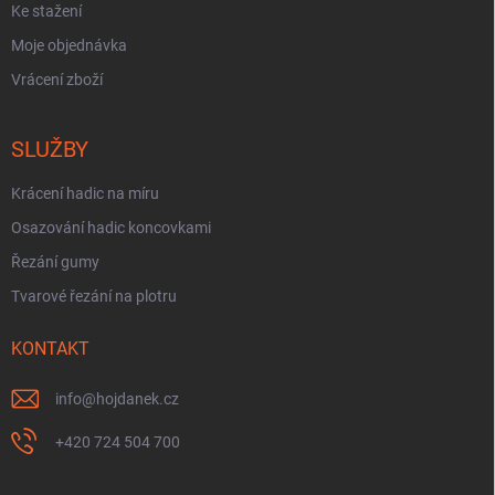
Ke stažení
Moje objednávka
Vrácení zboží
SLUŽBY
Krácení hadic na míru
Osazování hadic koncovkami
Řezání gumy
Tvarové řezání na plotru
KONTAKT
info
@
hojdanek.cz
+420 724 504 700