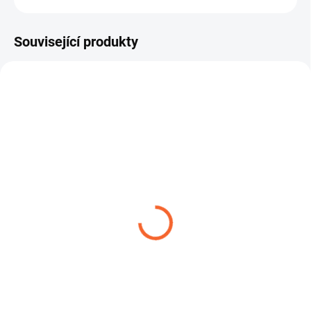
Související produkty
TIP
AEROTEC BLUE PVC 20
SPONA ŠNEKOVÁ L9 W1
38,72 Kč
3,99 Kč
od
od
Detail
Detail
AEROTEC BLUE PVC 20 je tlaková
Hadicová spona je určena pro
hadice z PVC určená pro dopravu
pevné a bezpečné stažení hadic v
stlačeného vzduchu a...
různých průmyslových i...