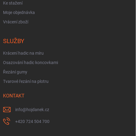
Ke stažení
Moje objednávka
Vrácení zboží
SLUŽBY
Krácení hadic na míru
Osazování hadic koncovkami
Řezání gumy
Tvarové řezání na plotru
KONTAKT
info
@
hojdanek.cz
+420 724 504 700