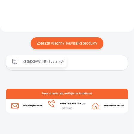
Zobrazit všechny související produkty
katalogový list (138.9 kB)
Pokud si nevíte rady, neváhejte nás kontaktovat:
+420 724 504 700
(Po–
info@hojdanek.cz
kontaktní formulář
Pá 8–15hod.)