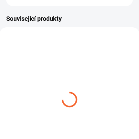
Související produkty
TIP
AEROTEC RED PVC 20
SPONA ŠNEKOVÁ L9 W1
38,72 Kč
3,99 Kč
od
od
Detail
Detail
AEROTEC RED PVC 20 je tlaková
Hadicová spona je určena pro
PVC hadice určená pro dopravu
pevné a bezpečné stažení hadic v
stlačeného vzduchu a...
různých průmyslových i...