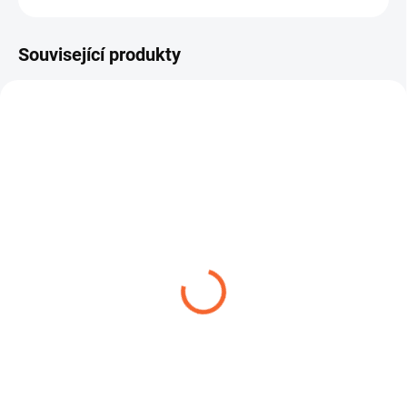
Související produkty
TIP
AEROTEC BLUE PVC 20
SPONA ŠNEKOVÁ L9 W1
38,72 Kč
3,99 Kč
od
od
Detail
Detail
AEROTEC BLUE PVC 20 je tlaková
Hadicová spona je určena pro
hadice z PVC určená pro dopravu
pevné a bezpečné stažení hadic v
stlačeného vzduchu a...
různých průmyslových i...