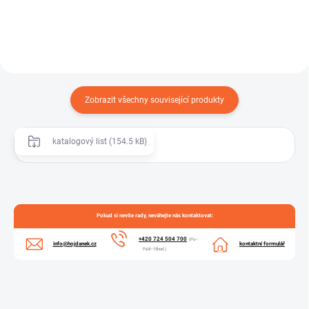
Zobrazit všechny související produkty
katalogový list (154.5 kB)
Pokud si nevíte rady, neváhejte nás kontaktovat:
+420 724 504 700
(Po–
info@hojdanek.cz
kontaktní formulář
Pá 8–15hod.)