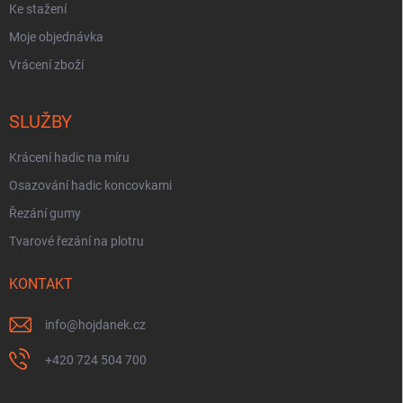
Ke stažení
Moje objednávka
Vrácení zboží
SLUŽBY
Krácení hadic na míru
Osazování hadic koncovkami
Řezání gumy
Tvarové řezání na plotru
KONTAKT
info
@
hojdanek.cz
+420 724 504 700