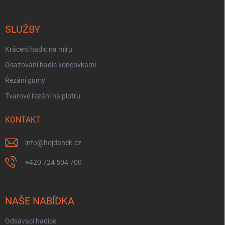
SLUŽBY
Krácení hadic na míru
Osazování hadic koncovkami
Řezání gumy
Tvarové řezání na plotru
KONTAKT
info
@
hojdanek.cz
+420 724 504 700
NAŠE NABÍDKA
Odsávací hadice