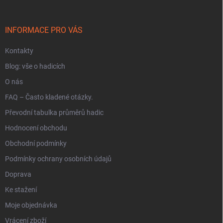
ý
a
p
t
i
í
INFORMACE PRO VÁS
s
u
Kontakty
Blog: vše o hadicích
O nás
FAQ – Často kladené otázky.
Převodní tabulka průměrů hadic
Hodnocení obchodu
Obchodní podmínky
Podmínky ochrany osobních údajů
Doprava
Ke stažení
Moje objednávka
Vrácení zboží