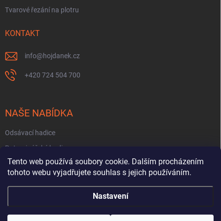
Tvarové řezání na plotru
KONTAKT
info
@
hojdanek.cz
+420 724 504 700
NAŠE NABÍDKA
Odsávací hadice
Potravinářské hadice
Tento web používá soubory cookie. Dalším procházením
Fekální hadice
tohoto webu vyjadřujete souhlas s jejich používáním.
Hadice na PHM a oleje
Nastavení