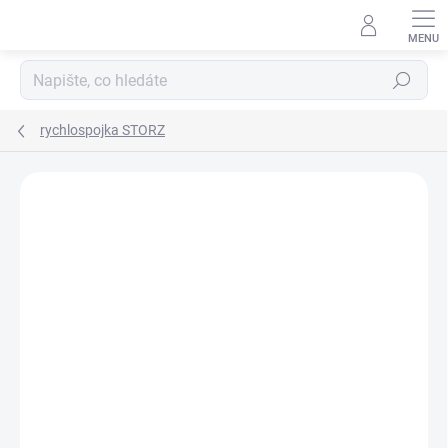
Přejít
na
obsah
Hledat
rychlospojka STORZ