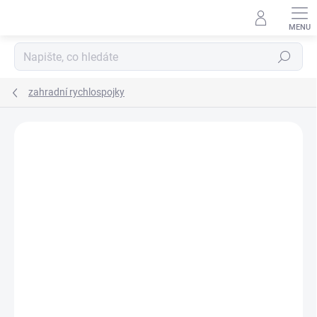
Přejít
na
obsah
Hledat
zahradní rychlospojky