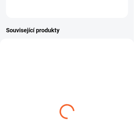
ZEPTAT SE
Související produkty
RYCHLOSPOJKA ECO
BRADAS
26,14 Kč
od
Detail