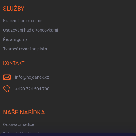
SLUŽBY
Krácení hadic na míru
Osazování hadic koncovkami
Řezání gumy
Tvarové řezání na plotru
KONTAKT
info
@
hojdanek.cz
+420 724 504 700
NAŠE NABÍDKA
Odsávací hadice
Potravinářské hadice