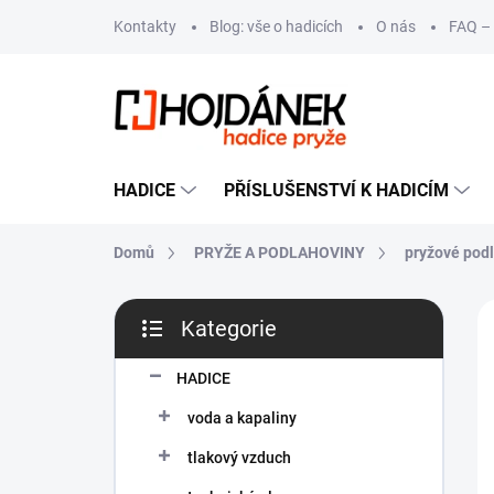
Přejít
Kontakty
Blog: vše o hadicích
O nás
FAQ – 
na
obsah
HADICE
PŘÍSLUŠENSTVÍ K HADICÍM
Domů
PRYŽE A PODLAHOVINY
pryžové pod
P
Kategorie
o
Přeskočit
s
kategorie
t
HADICE
r
voda a kapaliny
a
n
tlakový vzduch
n