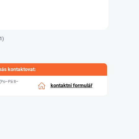
tloušťkou 3 mm je
určena pro
technické...
1)
nás kontaktovat:
(Po–Pá 8–
kontaktní formulář