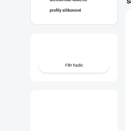
S
profily silikonové
Hledáte hadici?
Filtr hadic
Máte otázku?
Obraťte se na nás.