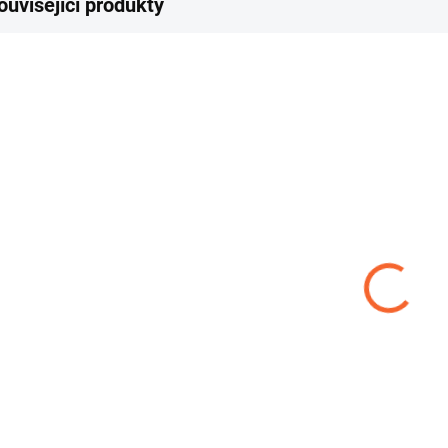
ouvisející produkty
GM 1
GM 2
GM
601,07 Kč
385,99 Kč
od
Detail
Detail
GM 1 je rýhovaná
Podélně rýhovaná
Rýh
pryžová podlahovina
pryžová podlahovina
pod
z materiálu SBR s
o tloušťce 4 mm je
smě
tvrdostí 70°Sh,
určena pro
pro 
vhodná pro...
mechanicky odolné