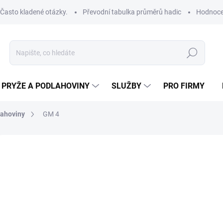
Často kladené otázky.
Převodní tabulka průměrů hadic
Hodnoce
Hledat
PRYŽE A PODLAHOVINY
SLUŽBY
PRO FIRMY
lahoviny
GM 4
78
646,
Měrná
SKL
cena:
SÍLA