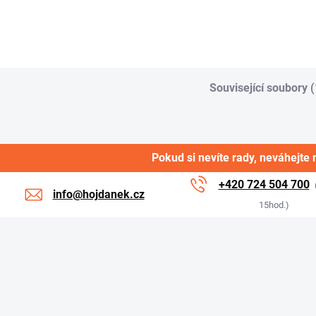
a...
Související soubory (
Pokud si nevíte rady, neváhejte 
+420 724 504 700
info@hojdanek.cz
15hod.)