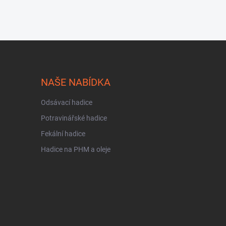
NAŠE NABÍDKA
Odsávací hadice
Potravinářské hadice
Fekální hadice
Hadice na PHM a oleje