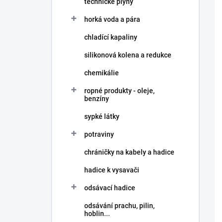
technické plyny
í
p
horká voda a pára
a
n
chladící kapaliny
e
silikonová kolena a redukce
l
chemikálie
ropné produkty - oleje,
benzíny
sypké látky
potraviny
chráničky na kabely a hadice
hadice k vysavači
odsávací hadice
odsávání prachu, pilin,
hoblin...