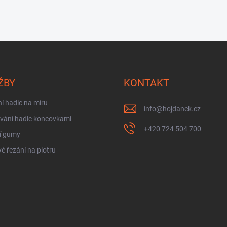
ŽBY
KONTAKT
í hadic na míru
info
@
hojdanek.cz
vání hadic koncovkami
+420 724 504 700
í gumy
é řezání na plotru