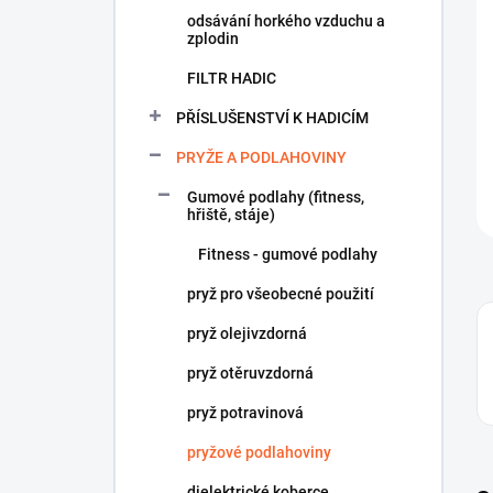
odsávání horkého vzduchu a
zplodin
FILTR HADIC
PŘÍSLUŠENSTVÍ K HADICÍM
PRYŽE A PODLAHOVINY
Gumové podlahy (fitness,
hřiště, stáje)
Fitness - gumové podlahy
pryž pro všeobecné použití
pryž olejivzdorná
pryž otěruvzdorná
pryž potravinová
pryžové podlahoviny
dielektrické koberce