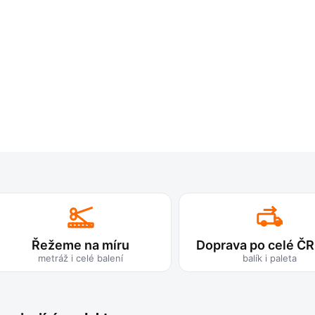
Te
Řežeme na míru
Doprava po celé ČR
Sta
metráž i celé balení
balík i paleta
dig