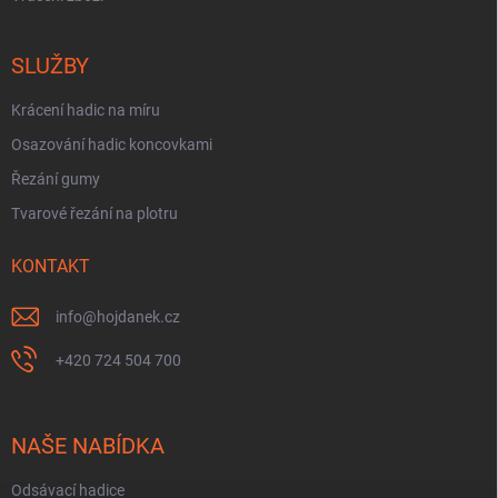
SLUŽBY
Krácení hadic na míru
Osazování hadic koncovkami
Řezání gumy
Tvarové řezání na plotru
KONTAKT
info
@
hojdanek.cz
+420 724 504 700
NAŠE NABÍDKA
Odsávací hadice