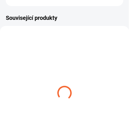
Související produkty
TIP
FLEXADUR VMX-2N H
2 819,88 Kč
od
Detail
Ohebná hadice FLEXADUR VMX-
2N H je určena pro odsávání
vzduchu a par při extrémně...