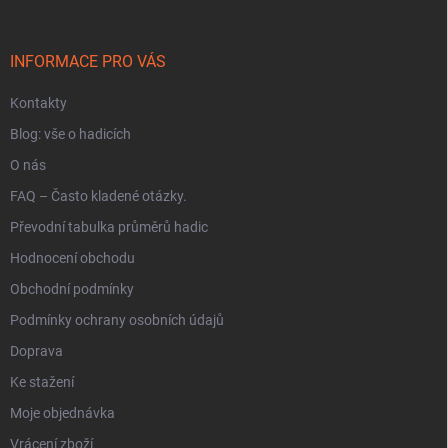
a
t
í
INFORMACE PRO VÁS
Kontakty
Blog: vše o hadicích
O nás
FAQ – Často kladené otázky.
Převodní tabulka průměrů hadic
Hodnocení obchodu
Obchodní podmínky
Podmínky ochrany osobních údajů
Doprava
Ke stažení
Moje objednávka
Vrácení zboží