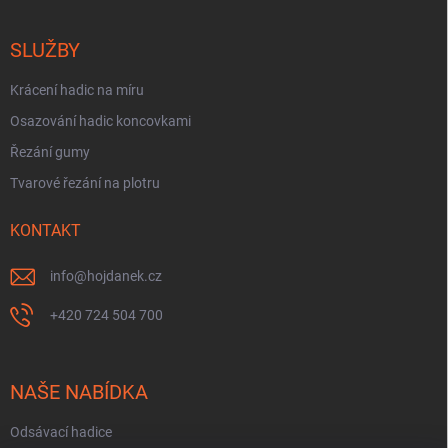
SLUŽBY
Krácení hadic na míru
Osazování hadic koncovkami
Řezání gumy
Tvarové řezání na plotru
KONTAKT
info
@
hojdanek.cz
+420 724 504 700
NAŠE NABÍDKA
Odsávací hadice