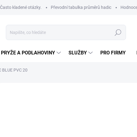
Často kladené otázky.
Převodní tabulka průměrů hadic
Hodnoce
Hledat
PRYŽE A PODLAHOVINY
SLUŽBY
PRO FIRMY
 BLUE PVC 20
ROBCE:
ESPIROFLEX
od
od
32
Měrná
ZVOL
cena:
VNIT