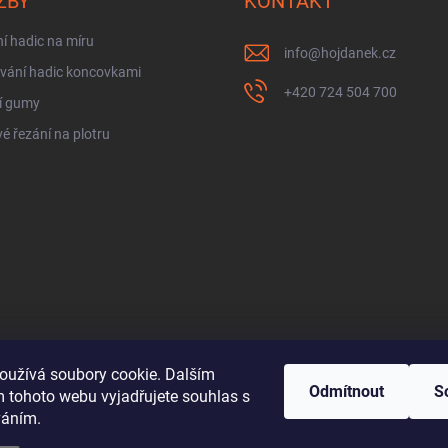
ŽBY
KONTAKT
í hadic na míru
info
@
hojdanek.cz
vání hadic koncovkami
+420 724 504 700
í gumy
é řezání na plotru
oužívá soubory cookie. Dalším
Odmítnout
S
 tohoto webu vyjadřujete souhlas s
váním.