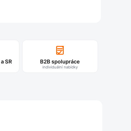
ZEPTAT SE
 a SR
B2B spolupráce
individuální nabídky