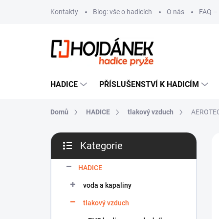
Přejít
Kontakty
Blog: vše o hadicích
O nás
FAQ – 
na
obsah
HADICE
PŘÍSLUŠENSTVÍ K HADICÍM
Domů
HADICE
tlakový vzduch
AEROTEC
P
VÝ
Kategorie
o
Přeskočit
s
kategorie
t
HADICE
r
voda a kapaliny
a
n
tlakový vzduch
n