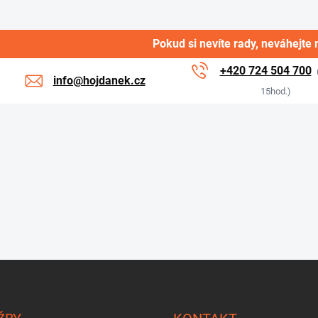
Pokud si nevíte rady, neváhejte 
+420 724 504 700
info@hojdanek.cz
15hod.)