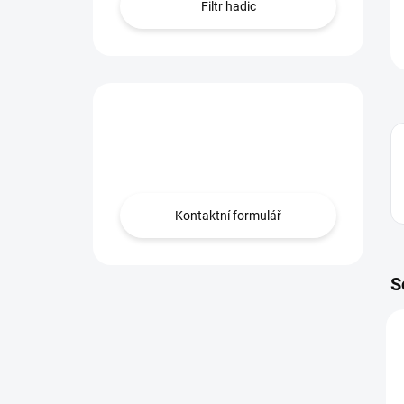
Filtr hadic
Máte otázku?
Obraťte se na nás.
Kontaktní formulář
S