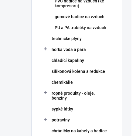
PVC hadice na vzduch (ke
í
kompresoru)
p
a
gumové hadice na vzduch
n
PU a PA trubičky na vzduch
e
l
technické plyny
horká voda a pára
chladící kapaliny
silikonová kolena a redukce
chemikálie
ropné produkty - oleje,
benzíny
sypké látky
potraviny
chráničky na kabely a hadice