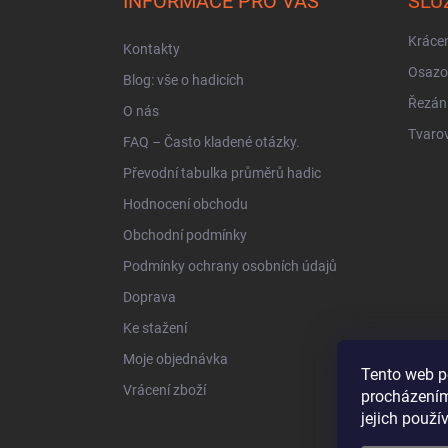
INFORMACE PRO VÁS
SLU
t
í
Krácen
Kontakty
Osazo
Blog: vše o hadicích
Řezán
O nás
Tvarov
FAQ – Často kladené otázky.
Převodní tabulka průměrů hadic
Hodnocení obchodu
Obchodní podmínky
Podmínky ochrany osobních údajů
Doprava
Ke stažení
Moje objednávka
Tento web p
Vrácení zboží
procházením
jejich použí