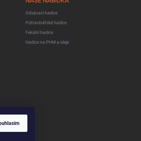
NAŠE NABÍDKA
Odsávací hadice
Potravinářské hadice
Fekální hadice
Hadice na PHM a oleje
ouhlasím