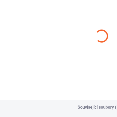
AEROTEC RED
SPONA
EA
PVC 20
ŠNEKOVÁ L9 W1
od
38,72 Kč
3,99 Kč
od
od
Detail
Detail
Def
EAR
AEROTEC RED PVC
Hadicová spona je
jed
20 je tlaková PVC
určena pro pevné a
urč
hadice určená pro
bezpečné stažení
bíra
dopravu stlačeného
hadic v různých
vzduchu a...
průmyslových i...
Související soubory (