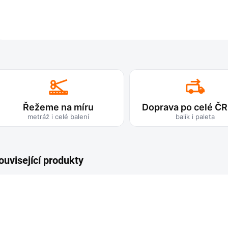
Řežeme na míru
Doprava po celé ČR
metráž i celé balení
balík i paleta
ouvisející produkty
TIP