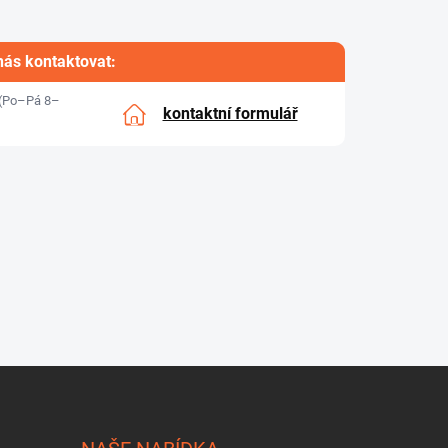
nás kontaktovat:
(Po–Pá 8–
kontaktní formulář