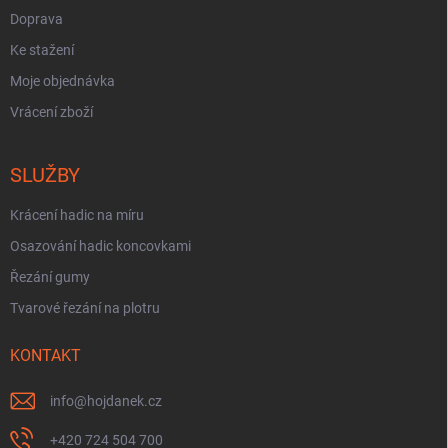
Doprava
Ke stažení
Moje objednávka
Vrácení zboží
SLUŽBY
Krácení hadic na míru
Osazování hadic koncovkami
Řezání gumy
Tvarové řezání na plotru
KONTAKT
info
@
hojdanek.cz
+420 724 504 700