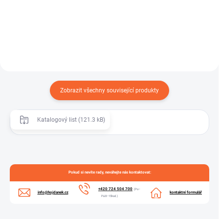
autogenním svařování,...
CNG a dalších technických
plynů,...
Zobrazit všechny související produkty
Katalogový list (121.3 kB)
Pokud si nevíte rady, neváhejte nás kontaktovat:
+420 724 504 700
(Po–
info@hojdanek.cz
kontaktní formulář
Pá 8–15hod.)