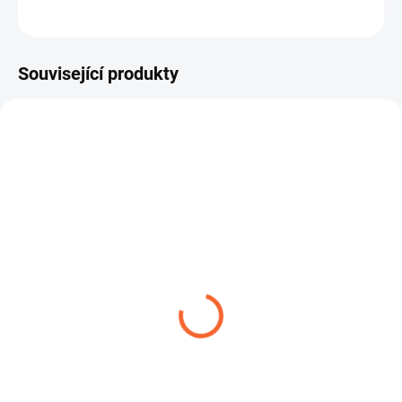
ZEPTAT SE
Související produkty
KYSLÍK EN 559
PROPAN BUTAN EN 559
58,96 Kč
60,77 Kč
od
od
Detail
Detail
Flexibilní tlaková hadice pro
PROPAN-BUTAN je tlaková
kyslík určená pro použití při
hadice určená pro dopravu LPG,