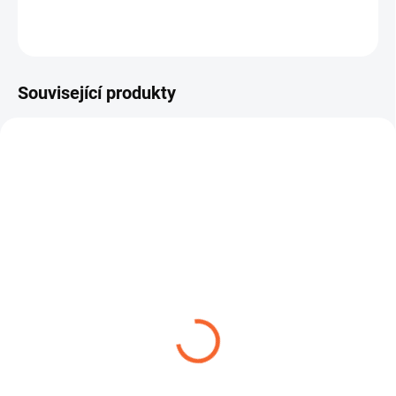
ZEPTAT SE
Související produkty
TIP
TIP
SPONA ŠNEKOVÁ L9 W1
PETROTEC SAE 30R6 -
ropné produkty
3,99 Kč
od
81,94 Kč
od
Detail
Detail
Hadicová spona je určena pro