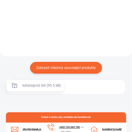
pevné a bezpečné stažení hadic v
Tlaková hadice určená pro
různých průmyslových i...
dopravu paliv a olejů v
automobilovém průmyslu. Díky
vysoké...
Zobrazit všechny související produkty
katalogový list (95.5 kB)
Pokud si nevíte rady, neváhejte nás kontaktovat:
+420 724 504 700
(Po–
info@hojdanek.cz
kontaktní formulář
Pá 8–15hod.)