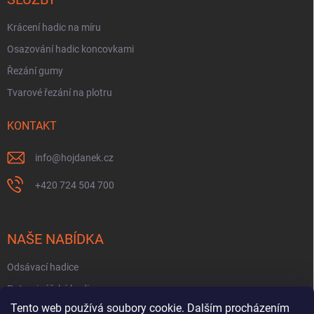
Krácení hadic na míru
Osazování hadic koncovkami
Řezání gumy
Tvarové řezání na plotru
KONTAKT
info
@
hojdanek.cz
+420 724 504 700
NAŠE NABÍDKA
Odsávací hadice
Potravinářské hadice
Tento web používá soubory cookie. Dalším procházením
Fekální hadice