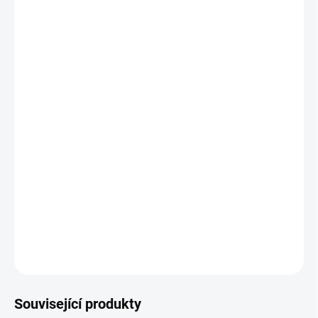
vysavače
Technické specifikace
Materiál:
PVC
Spirála:
Ocelový drát
Pracovní teplota:
0 °C až +85 °C
Médium:
Vzduch, prach, jemný odpad
Barva vnitřní/vnější:
Černá
Doporučená koncovka:
KONCOVKA LUX PVC
ZEPTAT SE
Související produkty