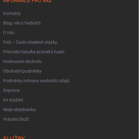
í
INFORMACE PRO VÁS
Kontakty
Blog: vše o hadicích
O nás
FAQ – Často kladené otázky.
Převodní tabulka průměrů hadic
Hodnocení obchodu
Obchodní podmínky
Podmínky ochrany osobních údajů
Doprava
Ke stažení
Moje objednávka
Vrácení zboží
SLUŽBY