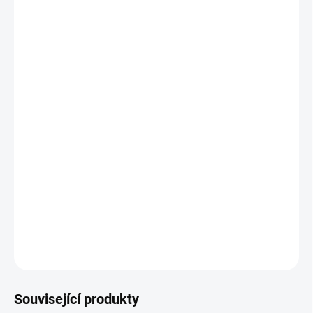
vysavače
Technické specifikace
Materiál:
PVC
Spirála:
Ocelový drát
Pracovní teplota:
0 °C až +85 °C
Médium:
Vzduch, prach, jemný odpad
Barva vnitřní/vnější:
Černá
Doporučená koncovka:
KONCOVKA LUX PVC
ZEPTAT SE
Související produkty