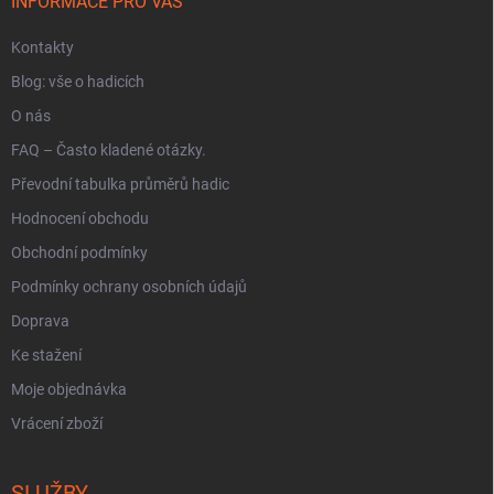
í
INFORMACE PRO VÁS
Kontakty
Blog: vše o hadicích
O nás
FAQ – Často kladené otázky.
Převodní tabulka průměrů hadic
Hodnocení obchodu
Obchodní podmínky
Podmínky ochrany osobních údajů
Doprava
Ke stažení
Moje objednávka
Vrácení zboží
SLUŽBY