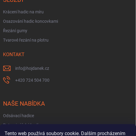
Krácení hadic na míru
Osazování hadic koncovkami
Řezání gumy
Tvarové řezání na plotru
KONTAKT
info
@
hojdanek.cz
+420 724 504 700
NAŠE NABÍDKA
Odsávací hadice
Potravinářské hadice
Tento web používá soubory cookie. Dalším procházením
Fekální hadice