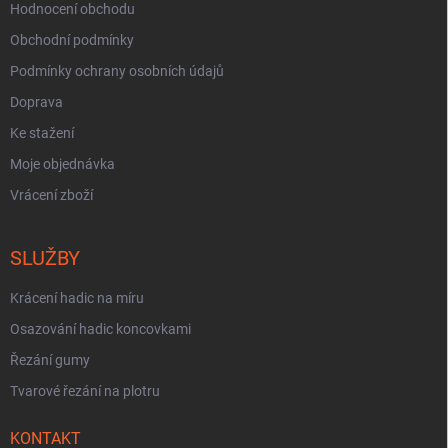
Hodnocení obchodu
Obchodní podmínky
Podmínky ochrany osobních údajů
Doprava
Ke stažení
Moje objednávka
Vrácení zboží
SLUŽBY
Krácení hadic na míru
Osazování hadic koncovkami
Řezání gumy
Tvarové řezání na plotru
KONTAKT