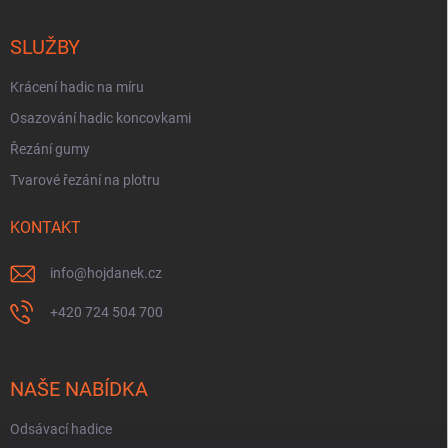
SLUŽBY
Krácení hadic na míru
Osazování hadic koncovkami
Řezání gumy
Tvarové řezání na plotru
KONTAKT
info
@
hojdanek.cz
+420 724 504 700
NAŠE NABÍDKA
Odsávací hadice