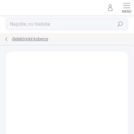
Přejít
na
obsah
Hledat
dielektrické koberce