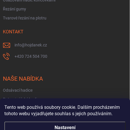
Osazování hadic koncovkami
Řezání gumy
Tvarové řezání na plotru
KONTAKT
info
@
hojdanek.cz
+420 724 504 700
NAŠE NABÍDKA
Odsávací hadice
Potravinářské hadice
Tento web používá soubory cookie. Dalším procházením
Fekální hadice
tohoto webu vyjadřujete souhlas s jejich používáním.
Hadice na PHM a oleje
Nastavení