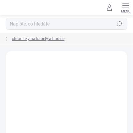
Přejít
na
obsah
Hledat
chráničky na kabely a hadice