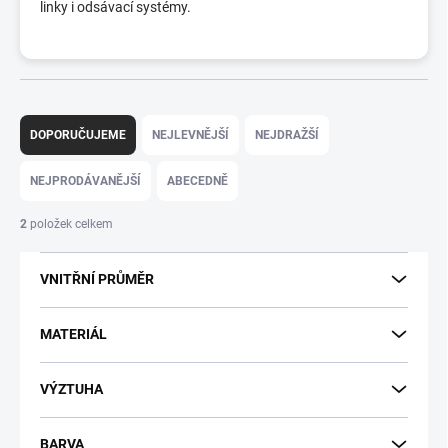
linky i odsávací systémy.
Ř
a
DOPORUČUJEME
NEJLEVNĚJŠÍ
NEJDRAŽŠÍ
z
e
NEJPRODÁVANĚJŠÍ
ABECEDNĚ
n
í
2
položek celkem
p
r
VNITŘNÍ PRŮMĚR
o
d
u
MATERIÁL
k
t
VÝZTUHA
ů
BARVA