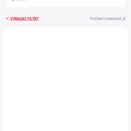
Položek k zobrazení:
2
VYMAZAT FILTRY
V
ý
p
i
s
p
r
o
d
u
k
t
ů