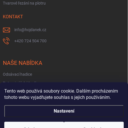
Tvarové řezání na plotru
KONTAKT
info
@
hojdanek.cz
+420 724 504 700
NAŠE NABÍDKA
Odsávací hadice
Potravinářské hadice
Tento web používá soubory cookie. Dalším procházením
Fekální hadice
tohoto webu vyjadřujete souhlas s jejich používáním.
Hadice na PHM a oleje
Nastavení
Copyright 2026
HOJDÁNEK HADICE PRYŽE
. Všechna práva vyhrazena.