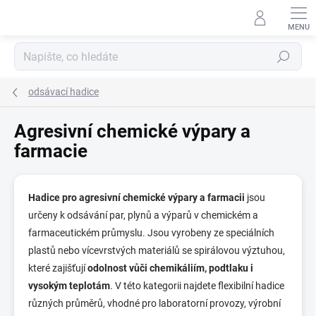
Přejít
na
obsah
Hledat
odsávací hadice
Agresivní chemické výpary a
farmacie
Hadice pro agresivní chemické výpary a farmacii
jsou
určeny k odsávání par, plynů a výparů v chemickém a
farmaceutickém průmyslu. Jsou vyrobeny ze speciálních
plastů nebo vícevrstvých materiálů se spirálovou výztuhou,
které zajišťují
odolnost vůči chemikáliím, podtlaku i
vysokým teplotám
. V této kategorii najdete flexibilní hadice
různých průměrů, vhodné pro laboratorní provozy, výrobní